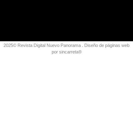
2025© Revista Digital Nuevo Panorama . Diseño de páginas web
por
sincarreta
®