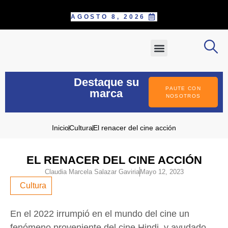
AGOSTO 8, 2026
SOBRE NOSOTROS
PAUTE CON NOSOTROS
POSTÚLATE COMO CORRESPONS
INFORME ESPECIAL
Destaque su
PAUTE CON
marca
NOSOTROS
Inicio
Cultura
El renacer del cine acción
EL RENACER DEL CINE ACCIÓN
Claudia Marcela Salazar Gaviria
Mayo 12, 2023
Cultura
En el 2022 irrumpió en el mundo del cine un
fenómeno proveniente del cine Hindi, y ayudado