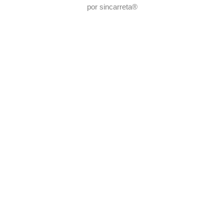
por
sincarreta
®