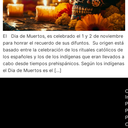
El Dia de Muertos, es celebrado el 1 y 2 de noviembre
para honrar el recuerdo de sus difuntos. Su origen está
basado entre la celebración de los rituales católicos de
los españoles y los de los indígenas que eran llevados a
cabo desde tiempos prehispánicos. Según los indígenas
el Dia de Muertos es el […]
I
P
P
P
C