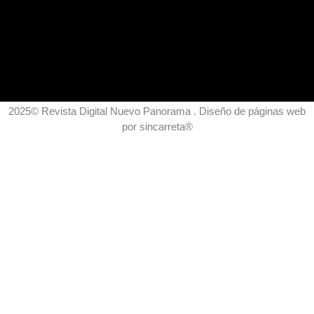
2025© Revista Digital Nuevo Panorama . Diseño de páginas web
por
sincarreta
®