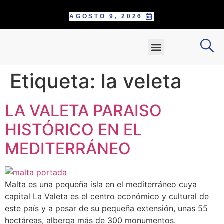
AGOSTO 9, 2026
SOBRE NOSOTROS
PAUTE CON NOSOTROS
POSTÚLATE COMO CORRESPONS
INFORME ESPECIAL
Etiqueta:
la veleta
LA VALETA PARAISO
HISTÓRICO EN EL
MEDITERRÁNEO
Malta es una pequeña isla en el mediterráneo cuya
capital La Valeta es el centro económico y cultural de
este país y a pesar de su pequeña extensión, unas 55
hectáreas, alberga más de 300 monumentos.