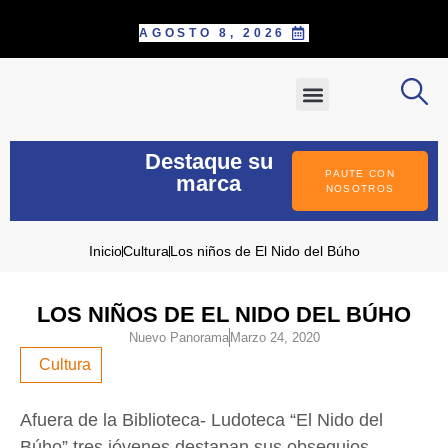
AGOSTO 8, 2026
SOBRE NOSOTROS
PAUTE CON NOSOTROS
POSTÚLATE COMO CORRESPONS
INFORME ESPECIAL
Destaque su
PAUTE CON
marca
NOSOTROS
Inicio
Cultura
Los niños de El Nido del Búho
LOS NIÑOS DE EL NIDO DEL BÚHO
Nuevo Panorama
Marzo 24, 2020
Cultura
Afuera de la Biblioteca- Ludoteca “El Nido del
Búho” tres jóvenes destapan sus obsequios