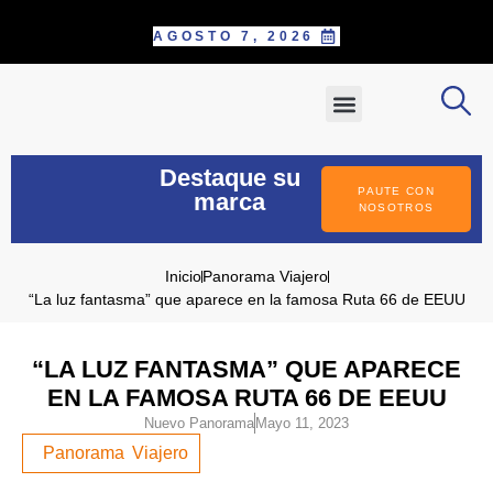
AGOSTO 7, 2026
SOBRE NOSOTROS
PAUTE CON NOSOTROS
POSTÚLATE COMO CORRESPONS
INFORME ESPECIAL
Destaque su
PAUTE CON
marca
NOSOTROS
Inicio
Panorama Viajero
“La luz fantasma” que aparece en la famosa Ruta 66 de EEUU
“LA LUZ FANTASMA” QUE APARECE
EN LA FAMOSA RUTA 66 DE EEUU
Nuevo Panorama
Mayo 11, 2023
Panorama Viajero