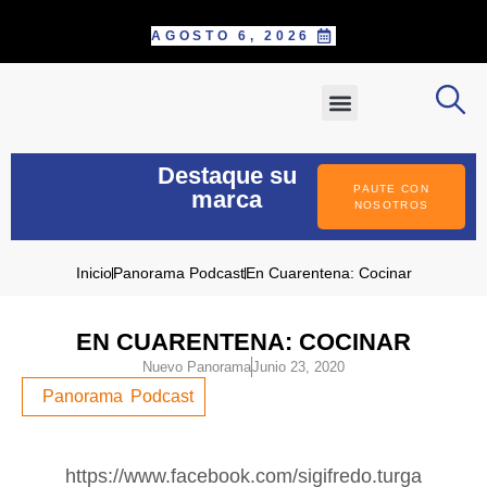
AGOSTO 6, 2026
SOBRE NOSOTROS
PAUTE CON NOSOTROS
POSTÚLATE COMO CORRESPONS
INFORME ESPECIAL
Destaque su
PAUTE CON
marca
NOSOTROS
Inicio
Panorama Podcast
En Cuarentena: Cocinar
EN CUARENTENA: COCINAR
Nuevo Panorama
Junio 23, 2020
Panorama Podcast
https://www.facebook.com/sigifredo.turga