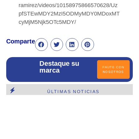
ramirez/videos/10158975866570628/Uz
pfSTEwMDY2MzI5ODMyMDY0MDoxMT
cyMjM5Njk5OTc5MDY/
Comparte
Destaque su
PAUTE CON
marca
NOSOTROS
ÚLTIMAS NOTICIAS