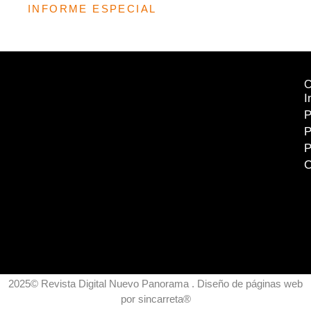
INFORME ESPECIAL
I
P
P
P
C
2025© Revista Digital Nuevo Panorama . Diseño de páginas web
por
sincarreta
®