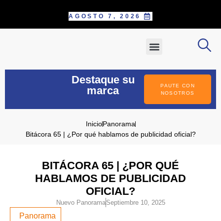
AGOSTO 7, 2026
SOBRE NOSOTROS
PAUTE CON NOSOTROS
POSTÚLATE COMO CORRESPONS
INFORME ESPECIAL
Destaque su
PAUTE CON
marca
NOSOTROS
Inicio
Panorama
Bitácora 65 | ¿Por qué hablamos de publicidad oficial?
BITÁCORA 65 | ¿POR QUÉ
HABLAMOS DE PUBLICIDAD
OFICIAL?
Nuevo Panorama
Septiembre 10, 2025
Panorama